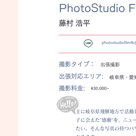
PhotoStudio F
藤村 浩平
photostudiofilmf
​撮影タイプ：
出張撮影
出張対応エリア:
岐阜県・愛
撮影料金:
¥30,000~
主に岐阜県飛騨地方で活動
子に会えた"感動"を、ニ
たい。そんな写真の持つパ