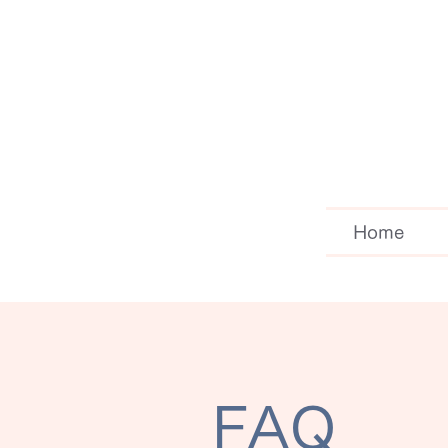
Home
​FAQ