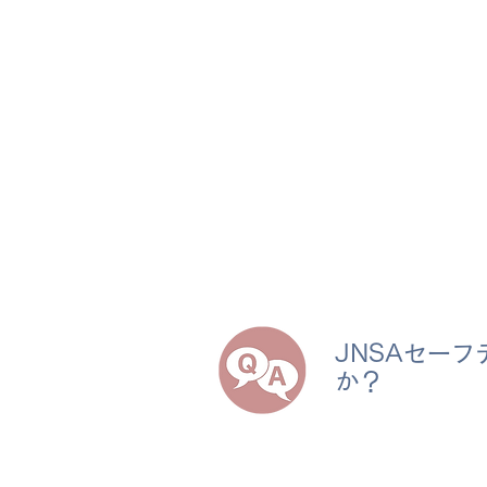
JNSAセー
か？