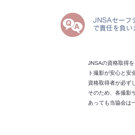
JNSAセー
で責任を負い
JNSAの資格取得
ト撮影が安心と安
資格取得者が
必ず
そのため、各撮影
あっても当協会は