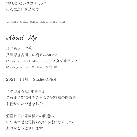
”今しかないタカラモノ”
そんな想いを込めて
𓂃◌𓈒𓐍𓂃◌𓈒𓐍𓂃◌𓈒𓐍𓂃◌𓈒𓐍𓂃◌𓈒𓐍𓂃◌𓈒𓐍
About Me
はじめまして‎‪𓍯 ‬
兵庫県加古川市に構えるStudio
Photo studio Rallis -フォトスタジオラリス-
Photographer の Kaoriです‪🧡‬‪
2021年11月： Studio OPEN
スタジオも3周年を迎え
これまで500件をこえるご家族様の撮影を
お任せいただきました✨
愛溢れるご家族様との出逢い
いつも幸せな気持ちでいっぱいです𓂃꙳⋆
ありがとうございます。