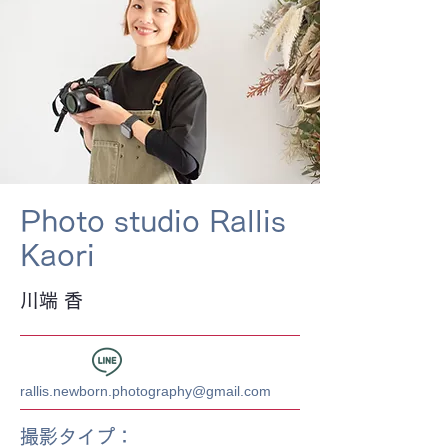
Photo studio Rallis
Kaori
川端 香
rallis.newborn.photography@gmail.com
​撮影タイプ：