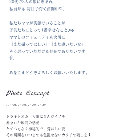
20代で3人の娘に恵まれ、
私自身も 毎日子育て奮闘中♡ ̖́-
私たちママが笑顔でいることが
子供たちにとって1番幸せなこと𓈒𓏸𓐍
ママとのコミュニティも大切に
『また撮ってほしい』『また逢いたいな』
そう思っていただける存在でありたいです‎‪
𓍯 ‬
みなさまどうぞよろしくお願いいたします。
Photo Concept
𓂃◌𓈒𓐍𓂃◌𓈒𓐍𓂃◌𓈒𓐍𓂃◌𓈒𓐍
トツキトオカ…大事に育んだイノチ
産まれた瞬間の感動
とてつもなく神秘的で、愛おしい姿
その瞬間をいつまでも色褪せないカタチで残します