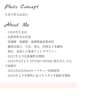
Photo Concept
生花で彩る記念日
About Me
・1990年生まれ
・長野県松本市出身
・看護師・保健師・養護教諭資格所持
・趣味は旅行、写真、登山、料理など多趣味
・現在、家業との兼業フォトグラファー
・2021年より出張撮影を開始
・2023年4月より STUDIO WOMB 筒井さん の元
で研修中
・2023年8月JNSAセーフティー資格取得
・2024年より本格的におうちスタジオ撮影を開始
Photo Gallery